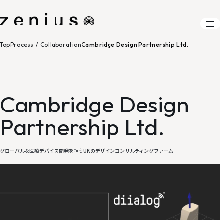
Top
Process / Collaboration
Cambridge Design Partnership Ltd.
Abo
Proc
Global Site
Cambridge Design
フロ
Partnership Ltd.
デザ
モノ
コラ
グローバルな医療デバイス開発を担うUKのデザインコンサルティングファーム
Proj
Co